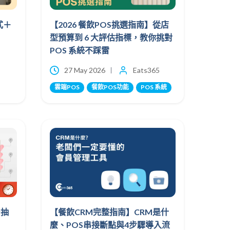
式＋
【2026 餐飲POS挑選指南】從店
型預算到 6 大評估指標，教你挑對
POS 系統不踩雷
27 May 2026
Eats365
雲端POS
餐飲POS功能
POS 系統
台抽
【餐飲CRM完整指南】CRM是什
麼、POS串接斷點與4步驟導入流