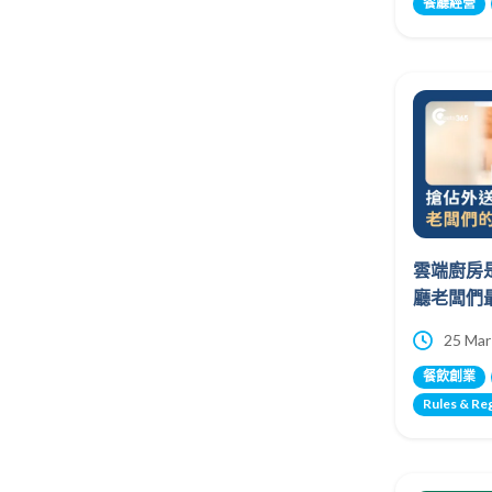
餐廳經營
雲端廚房
廳老闆們
25 Mar
餐飲創業
Rules & Re