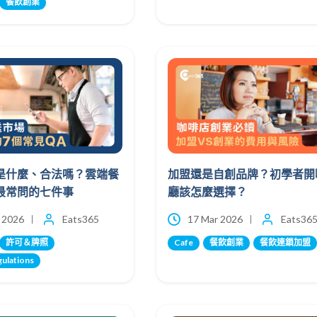
餐飲創業
是什麼、合法嗎？雲端餐
加盟還是自創品牌？初學者開
最常問的七件事
廳該怎麼選擇？
 2026
Eats365
17 Mar 2026
Eats36
許可＆牌照
Cafe
餐飲創業
餐飲連鎖加盟
gulations