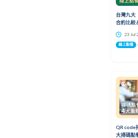
台灣九大
合約比較
23 Jul
線上點餐
QR co
大掃碼點