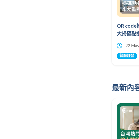
QR co
大掃碼點
22 May
餐廳經營
最新內