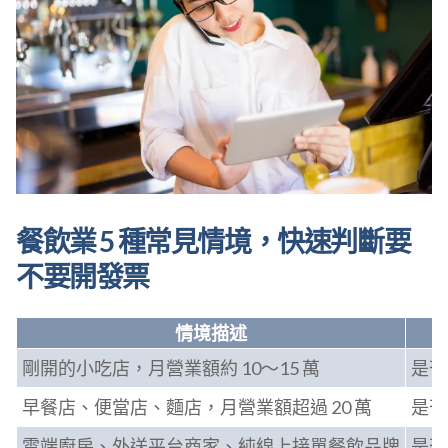
餐飲業 5 種常見情境，快速判斷要
不要開發票
情境描述
剛開的小吃店，月營業額約 10～15 萬
是否
早餐店、便當店、麵店，月營業額超過 20 萬
是否
雲端廚房、外送平台商家、純線上接單餐飲品牌
是否