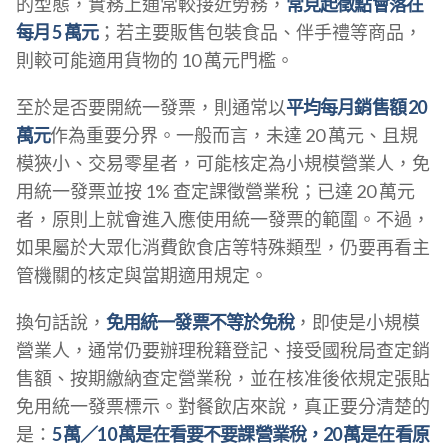
的型態，實務上通常較接近勞務，
常見起徵點會落在
每月 5 萬元
；若主要販售包裝食品、伴手禮等商品，
則較可能適用貨物的 10 萬元門檻。
至於是否要開統一發票，則通常以
平均每月銷售額 20
萬元
作為重要分界。一般而言，未達 20 萬元、且規
模狹小、交易零星者，可能核定為小規模營業人，免
用統一發票並按 1% 查定課徵營業稅；已達 20 萬元
者，原則上就會進入應使用統一發票的範圍。不過，
如果屬於大眾化消費飲食店等特殊類型，仍要再看主
管機關的核定與當期適用規定。
換句話說，
免用統一發票不等於免稅
，即使是小規模
營業人，通常仍要辦理稅籍登記、接受國稅局查定銷
售額、按期繳納查定營業稅，並在核准後依規定張貼
免用統一發票標示。對餐飲店來說，真正要分清楚的
是：
5 萬／10 萬是在看要不要課營業稅，20 萬是在看原