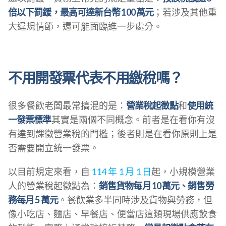
倍以下罰鍰，最高可達新台幣 100 萬元
；若涉及其他重
大違規情節，還可能面臨進一步處分。
不用開發票代表不用繳稅嗎？
很多餐飲老闆最常搞混的是：
營業稅起徵點
和
使用統
一發票標準
其實是兩個不同概念。前者是在看你有沒
有達到課徵營業稅的門檻；後者則是在看你原則上是
否需要開立統一發票。
以目前規定來看，自
114 年 1 月 1 日
起，小規模營業
人的營業稅起徵點為：
銷售貨物每月 10 萬元、銷售勞
務每月 5 萬元
。餐飲業多半同時涉及貨物與勞務，但
像小吃店、麵店、早餐店、便當店這類現場供應飲食