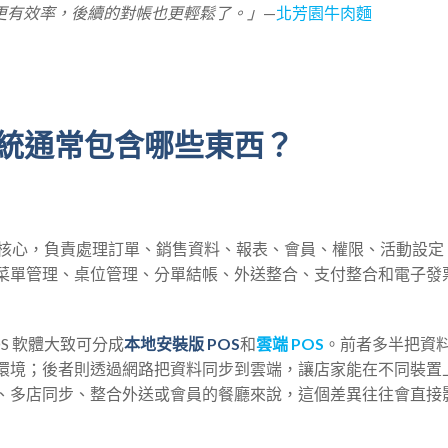
更有效率，後續的對帳也更輕鬆了。」
—
北芳園牛肉麵
 系統通常包含哪些東西？
統的核心，負責處理訂單、銷售資料、報表、會員、權限、活動設
菜單管理、桌位管理、分單結帳、外送整合、支付整合和電子發
S 軟體大致可分成
本地安裝版 POS
和
雲端 POS
。前者多半把資
環境；後者則透過網路把資料同步到雲端，讓店家能在不同裝置
、多店同步、整合外送或會員的餐廳來說，這個差異往往會直接