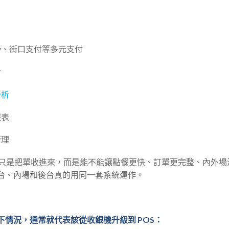
Pay、街口支付等多元支付
合
分析
報表
管理
值不只是把單收進來，而是能不能讓點餐更快、訂單更完整、內外
台、內場和後台真的用同一套系統運作。
下情況，通常就代表該從收銀機升級到 POS：