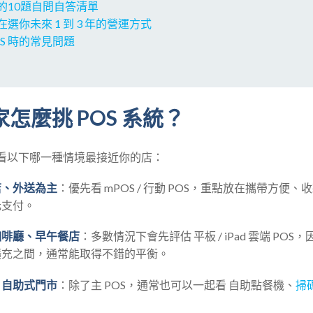
時的10題自問自答清單
是在選你未來 1 到 3 年的營運方式
OS 時的常見問題
怎麼挑 POS 系統？
看以下哪一種情境最接近你的店：
店、外送為主
：優先看 mPOS / 行動 POS，重點放在攜帶方便
元支付。
咖啡廳、早午餐店
：多數情況下會先評估
平板 / iPad 雲端 P
擴充之間，通常能取得不錯的平衡。
、自助式門市
：除了主 POS，通常也可以一起看 自助點餐機、
掃