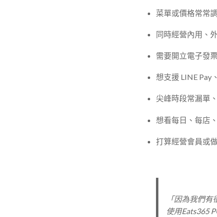
菜單或價格常常
同時經營內用、
需要開立電子發
想支援 LINE 
尖峰時段常漏單、錯
想看每日、每店
打算經營會員或
「因為我們有
使用Eats3