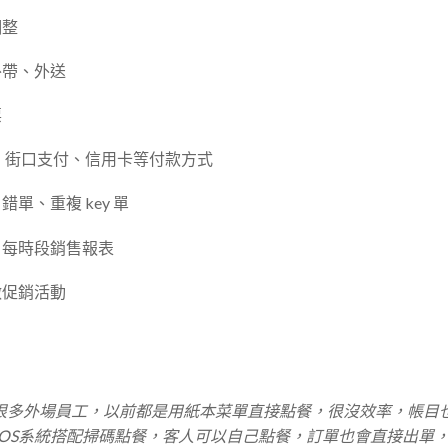
調整
外帶、外送
票
Pay、街口支付、信用卡等付款方式
單、重複 key 單
、每時段銷售報表
做促銷活動
很多外場員工，以前都是用紙本菜單直接點餐，很沒效率，帳目
65 POS系統搭配掃碼點餐，客人可以自己點餐，訂單也會直接出