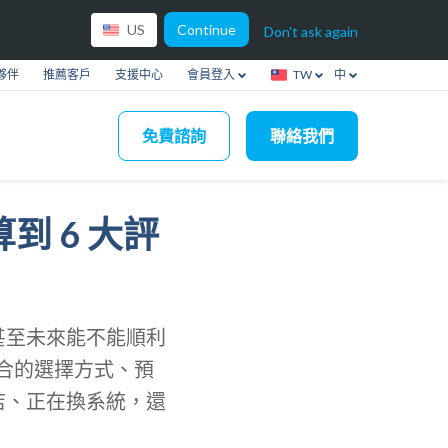
Continue
US
Don't ask again
夥伴
推薦客戶
支援中心
會員登入
TW
中
免費諮詢
聯絡我們
到 6 大評
甚至未來能不能順利
適合的選擇方式、預
店、正在換系統，還