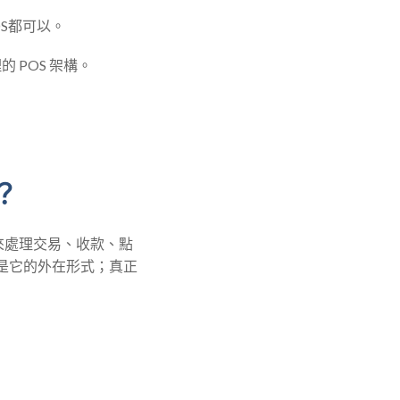
OS都可以。
 POS 架構。
？
套用來處理交易、收款、點
是它的外在形式；真正