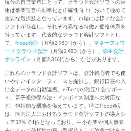
現代の自営業者にとって、クラウド会計ソフトの活
用は事業運営の効率化と正確性向上において極めて
重要な選択肢となっています。市場には様々な会計
ソフトが存在し、それぞれ異なる特徴と価格体系を
持っています。代表的なクラウド会計ソフトとし
て、
freee会計
（月額2,980円から）、
マネーフォワ
ード クラウド会計
（月額2,480円から）、
弥生会計
オンライン
（月額2,316円から）などがあります。
これらのクラウド会計ソフトは、会計初心者でも使
いやすいインターフェースを提供し、銀行口座の入
出金データの自動連携、e-Taxでの確定申告サポー
ト、電子帳簿保存法・インボイス制度への対応な
ど、包括的な機能を備えています。特にfreee会計
は、国内法人におけるクラウド会計ソフトの導入シ
ェア32％で1位となっており、中小企業や個人事業
主にとって信頼性の高い選択肢として位置づけられ