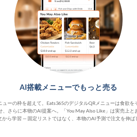
AI搭載メニューでもっと売る
ニューの枠を超えて。Eats365のデジタルQRメニューは食欲を
、さらに本物のAI提案へ。「You May Also Like」は実売上
文から学習 — 固定リストではなく、本物のAI予測で注文を伸ば