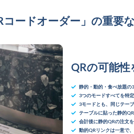
Rコードオーダー」の重要
QRの可能性
静的・動的・食べ放題の
3つのモードすべてを特
3モードとも、同じテー
テーブルに貼った静的Q
会計後に静的QRの注文
動的QRリンクは一意で