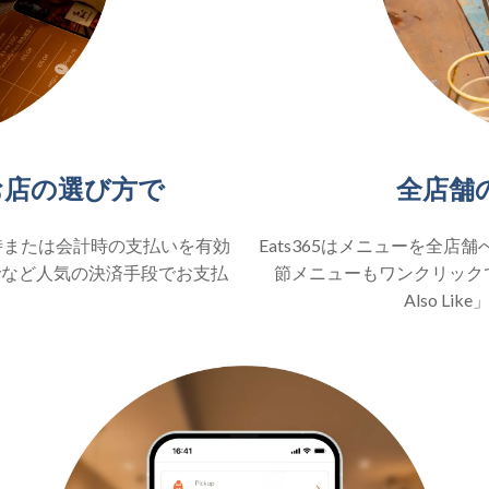
全店舗
お店の選び方で
Eats365はメニューを全
時または会計時の支払いを有効
節メニューもワンクリックで
Payなど人気の決済手段でお支払
Also L