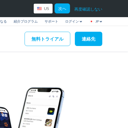
次へ
US
再度確認しない
なる
紹介プログラム
サポート
ログイン
JP
無料トライアル
連絡先