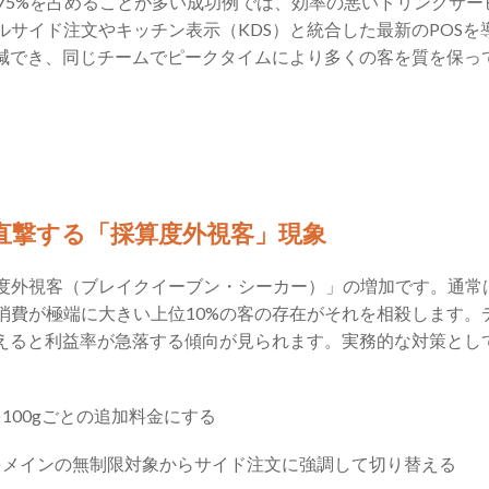
〜75%を占めることが多い成功例では、効率の悪いドリンクサ
ルサイド注文やキッチン表示（KDS）と統合した最新のPOSを
削減でき、同じチームでピークタイムにより多くの客を質を保っ
を直撃する「採算度外視客」現象
度外視客（ブレイクイーブン・シーカー）」の増加です。通常
消費が極端に大きい上位10%の客の存在がそれを相殺します。
超えると利益率が急落する傾向が見られます。実務的な対策とし
100gごとの追加料金にする
をメインの無制限対象からサイド注文に強調して切り替える