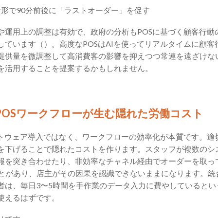
形で90分前後に「ラストオーダー」を促す
や運用上の調整は有効で、政府の分析もPOSに基づく顧客行動
しています（）。高度なPOSはAIを使ってリアルタイムに顧客
提供量を微調整して高消費客の影響を抑えつつ常連を遠ざけな
を活用することを提案するかもしれません。
のPOSワークフローが生む隠れた労働コスト
フトウェア導入ではなく、ワークフローの効率化が本質です。適切
を下げることで隠れたコストを作ります。スタッフが複数のシ
報を突き合わせたり、非効率なチャネル経由でオーダーを取っ
ることがあり、店主がその因果を認識できないままになります。
者は、毎日3〜5時間を手作業のデータ入力に費やしているとい
使えるはずです。