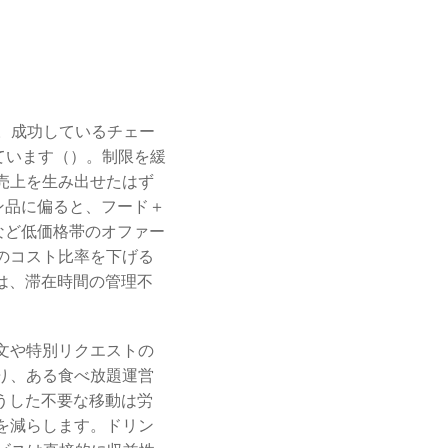
す。成功しているチェー
ています（）。制限を緩
売上を生み出せたはず
ン品に偏ると、フード＋
など低価格帯のオファー
のコスト比率を下げる
は、滞在時間の管理不
文や特別リクエストの
り、ある食べ放題運営
うした不要な移動は労
を減らします。ドリン