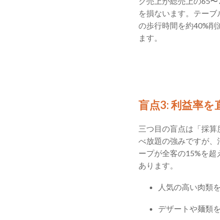
ク売上が総売上の65
を損ないます。テーブ
の歩行時間を約40%
ます。
盲点3: 利益率
三つ目の盲点は「採算
べ放題の強みですが、
ープが全客の15%を
あります。
人気の高い肉類を
デザートや麺類