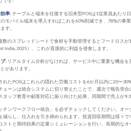
りです:
非効率
: テーブルと端末を往復する旧来型POSは1従業員あたり日
のモバイル端末を導入すればこれを60%削減でき、78%の事
います。
: 複数のスプレッドシートで食材を手動管理するとフードロスが1
rant India, 2025）、これが直接的に利益を侵食します。
ップ
: リアルタイム分析がなければ、サービス中に重要な機会を
ことがあります。
れたPOSはこれらの隠れた労働コストを6か月以内に20〜30
チェーンは統合システムに切り替えたことで、週次で報告突合に
スタッフ教育や顧客対応に振り向けた結果、同期間で売上が9.
ッチンワークフロー統合」を必ずチェックしてください。オー
を減らし、仕入れを引き締められます。投資回収期間は様々で
コストと期待効果の定量シミュレーションを行い、長期的なオ
う。