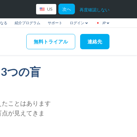
次へ
US
再度確認しない
なる
紹介プログラム
サポート
ログイン
JP
無料トライアル
連絡先
3つの盲
えたことはあります
盲点が見えてきま