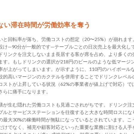
れない滞在時間が労働効率を奪う
いと回転率が落ち、労働コストの想定（20〜25%）が崩れま
設け—90分が一般的です—テーブルごとの日次売上を最大化し
ドリンクを注文しないまま長居する客が席を占め、より多くの
ます。もしドリンクの選択が218円のビールのような低マージ
率が上がってしまいます。が示すように、110円のハイボール
較的高いマージンのカクテルを併用することでドリンクレベル
コストが上昇している状況（62%の事業者が値上げで対応）で
さらに痛手になります。
膳が生む隠れた労働コストも見過ごされがちです。ドリンク注
ブルとサービスステーションを往復すると大きな時間ロスにな
の最大30%の稼働時間が無駄になっているとされています。こ
だけでなく、補充や顧客対応といった重要な業務に割ける人手