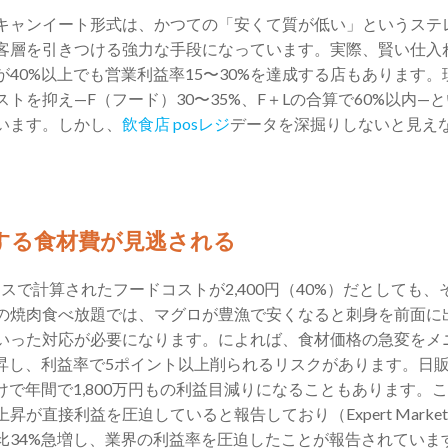
キャンイート形式は、かつての「安くて質が低い」というステ
客層を引きつける強力な手段になっています。実際、賢い仕入
40%以上でも営業利益率15〜30%を達成する店もあります
トを抑え—F（フード）30〜35%、F＋Lの合算で60%以内—
います。しかし、
飲食店 posレジ
データを深掘りしないと見え
動する食材費が見逃される
コースで計算されたフードコストが2,400円（40%）だとしても
の焼肉食べ放題では、マグロが豊漁で安くなると刺身を前面に
いった対応が必要になります。によれば、食材価格の急変をメ
上昇し、利益率で5ポイント以上削られるリスクがあります。日販
けで年間で1,800万円もの利益目減りになることもあります。こ
が直接利益を圧迫していると報告しており（Expert Market, 
比34%急増し、業界の利益率を圧迫したことが報告されていま