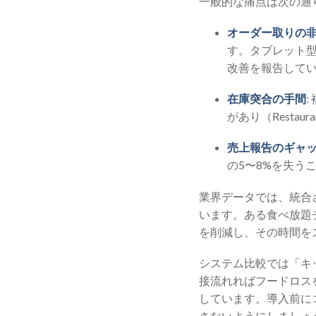
一般的な痛点は次の通
オーダー取りの
す。タブレット型
改善を報告して
在庫突合の手間
があり（Restau
売上報告のギャ
の5〜8%を失う
業界データでは、統合さ
います。ある食べ放題
を削減し、その時間を
システム比較では「キ
接流れればフードロス
しています。導入前に
さないようにしましょ