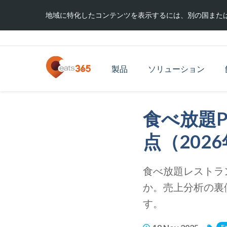
地域に特化したコンテンツを表示するには、別の国また
製品
ソリューション
食べ放題
点（202
食べ放題レストラ
か。売上分析の裏
す。
E