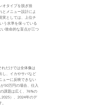
レオタイプを脱ぎ捨
れとメニュー設計によ
。現実としては、上位チ
という水準を保っている
ない致命的な盲点が三つ
、それだけでは全体像は
出し、イカやサバなど
ニューに反映できない
が50万円の場合、仕入
の課題は広く、76%の
2025）、2024年のデ
す。