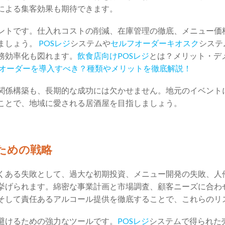
による集客効果も期待できます。
ントです。仕入れコストの削減、在庫管理の徹底、メニュー価
ましょう。
POSレジ
システムや
セルフオーダーキオスク
システ
務効率化も図れます。
飲食店向けPOSレジ
とは？メリット・デ
オーダーを導入すべき？種類やメリットを徹底解説！
関係構築も、長期的な成功には欠かせません。地元のイベント
ことで、地域に愛される居酒屋を目指しましょう。
るための戦略
くある失敗として、過大な初期投資、メニュー開発の失敗、人
挙げられます。綿密な事業計画と市場調査、顧客ニーズに合わ
そして責任あるアルコール提供を徹底することで、これらのリ
避けるための強力なツールです。
POSレジ
システムで得られた