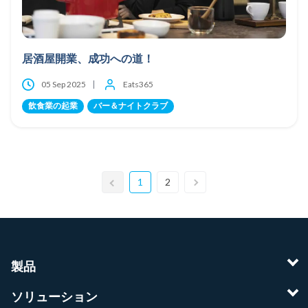
居酒屋開業、成功への道！
05 Sep 2025
Eats365
飲食業の起業
バー＆ナイトクラブ
1
2
製品
ソリューション