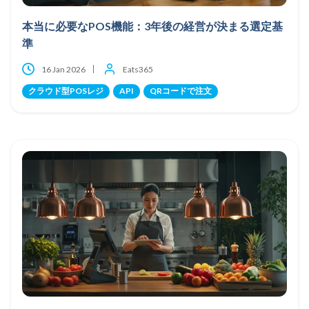
本当に必要なPOS機能：3年後の経営が決まる選定基
準
16 Jan 2026
Eats365
クラウド型POSレジ
API
QRコードで注文