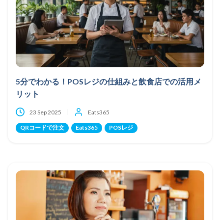
5分でわかる！POSレジの仕組みと飲食店での活用メ
リット
23 Sep 2025
Eats365
QRコードで注文
Eats365
POSレジ