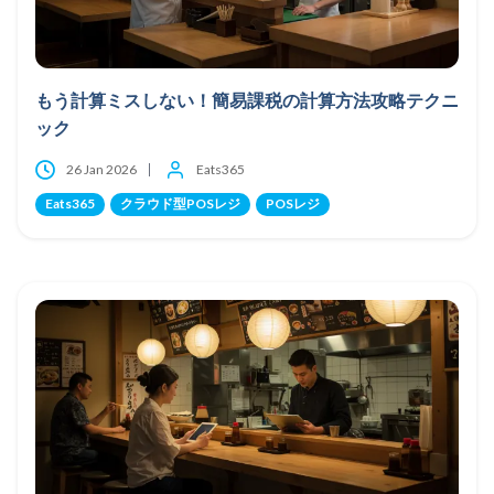
もう計算ミスしない！簡易課税の計算方法攻略テクニ
ック
26 Jan 2026
Eats365
Eats365
クラウド型POSレジ
POSレジ