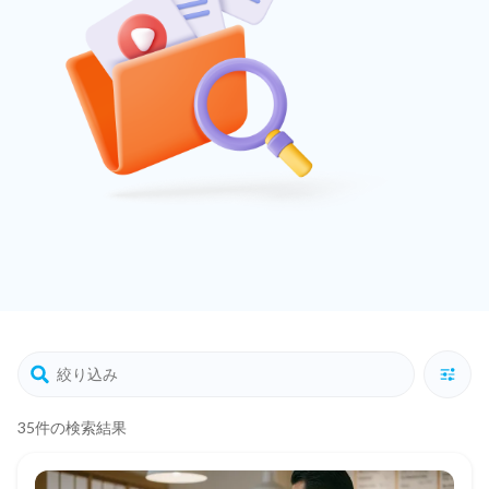
35件の検索結果