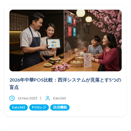
2026年中華POS比較：西洋システムが見落とす5つの
盲点
12 Nov 2025
Eats365
Eats365
POSレジ
決済機能