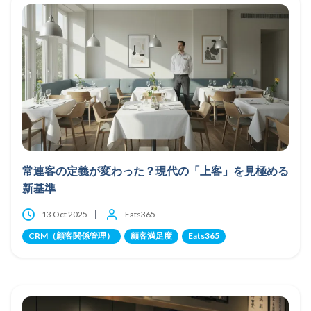
常連客の定義が変わった？現代の「上客」を見極める
新基準
13 Oct 2025
Eats365
CRM（顧客関係管理）
顧客満足度
Eats365