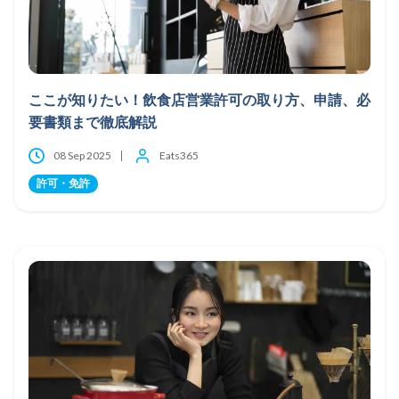
ここが知りたい！飲食店営業許可の取り方、申請、必
要書類まで徹底解説
08 Sep 2025
Eats365
許可・免許