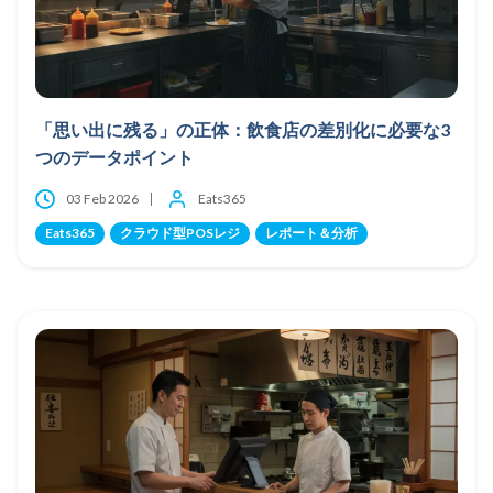
「思い出に残る」の正体：飲食店の差別化に必要な3
つのデータポイント
03 Feb 2026
Eats365
Eats365
クラウド型POSレジ
レポート＆分析