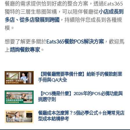
餐廳的需求提供恰到好處的整合方案，透過Eats365
獨特的三層生態圈架構，可以陪伴餐廳從
小店成長到
多店、從多店發展到跨國
，持續陪伴您成長到各種規
模。
想要了解更多關於
Eats365餐飲POS解決方案
，歡迎馬
上
諮詢餐飲專家
。
【開餐廳需要準備什麼】給新手的餐飲創業
手冊與QA大全
【POS機是什麼】2026年的POS必備功能與
挑選守則
餐廳成本怎麼算？5個必學公式＋台灣常見店
型成本結構參考