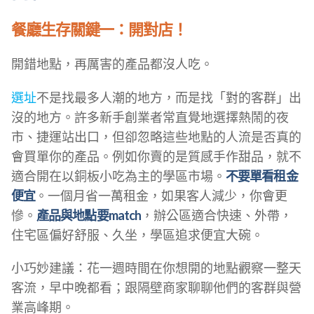
餐廳生存關鍵一：開對店！
開錯地點，再厲害的產品都沒人吃。
選址
不是找最多人潮的地方，而是找「對的客群」出
沒的地方。許多新手創業者常直覺地選擇熱鬧的夜
市、捷運站出口，但卻忽略這些地點的人流是否真的
會買單你的產品。例如你賣的是質感手作甜品，就不
適合開在以銅板小吃為主的學區市場。
不要單看租金
便宜
。一個月省一萬租金，如果客人減少，你會更
慘。
產品與地點要match
，辦公區適合快速、外帶，
住宅區偏好舒服、久坐，學區追求便宜大碗。
小巧妙建議：花一週時間在你想開的地點觀察一整天
客流，早中晚都看；跟隔壁商家聊聊他們的客群與營
業高峰期。