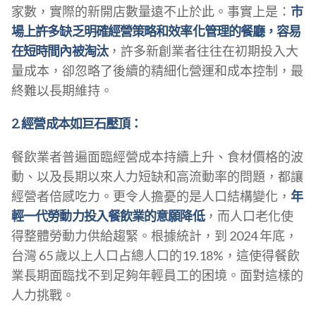
家數，實際的新開店數量遠不止於此。事實上是：
市
場上許多缺乏明確經營策略和效率化管理的餐廳，容易
在短時間內被淘汰
，許多新創業者往往在初期投入大
量成本，卻忽略了後續的精細化營運和成本控制，最
終難以長期維持。
2. 經營成本如巨石壓頂：
餐飲業者普遍面臨經營成本持續上升、食材價格的波
動、以及長期以來人力短缺和高流動率的問題，都讓
經營者倍感吃力。更令人擔憂的是人口結構變化，
年
輕一代勞動力投入餐飲業的意願降低
，而人口老化使
得整體勞動力供給趨緊。根據統計，到 2024 年底，
台灣 65 歲以上人口占總人口的19.18%，這使得餐飲
業長期面臨找不到足夠年輕員工的困境。面對這樣的
人力挑戰。