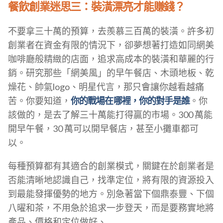
餐飲創業迷思三：裝潢漂亮才能賺錢？
不要拿三十萬的預算，去羨慕三百萬的裝潢。許多初
創業者在資金有限的情況下，卻夢想著打造如同網美
咖啡廳般精緻的店面，追求高成本的裝潢和華麗的行
銷。研究那些「網美風」的早午餐店、木頭地板、乾
燥花、帥氣logo、明星代言，那只會讓你越看越痛
苦。你要知道，
你的戰場在哪裡，你的對手是誰
。你
該做的，是去了解三十萬能打得贏的市場。300 萬能
開早午餐，30 萬可以開早餐店，甚至小攤車都可
以。
每種預算都有其適合的創業模式，關鍵在於創業者是
否能清晰地認識自己，找準定位，將有限的資源投入
到最能發揮優勢的地方。別急著當下個鼎泰豐、下個
八曜和茶，不用急於追求一步登天，而是要務實地將
產品、價格和定位做好、