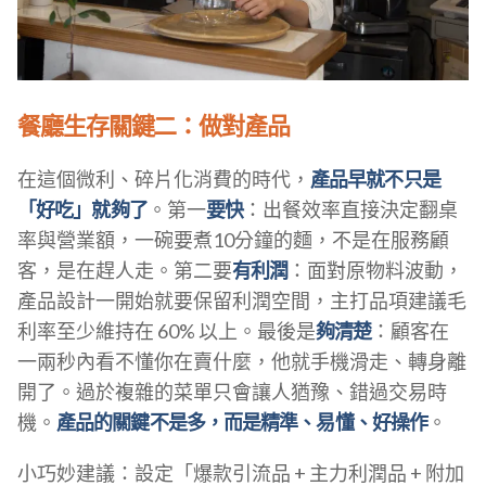
餐廳生存關鍵二：做對產品
在這個微利、碎片化消費的時代，
產品早就不只是
「好吃」就夠了
。第一
要快
：出餐效率直接決定翻桌
率與營業額，一碗要煮10分鐘的麵，不是在服務顧
客，是在趕人走。第二要
有利潤
：面對原物料波動，
產品設計一開始就要保留利潤空間，主打品項建議毛
利率至少維持在 60% 以上。最後是
夠清楚
：顧客在
一兩秒內看不懂你在賣什麼，他就手機滑走、轉身離
開了。過於複雜的菜單只會讓人猶豫、錯過交易時
機。
產品的關鍵不是多，而是精準、易懂、好操作
。
小巧妙建議：設定「爆款引流品 + 主力利潤品 + 附加