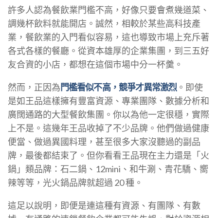
許多人認為餐飲業門檻不高，好像只要會煮幾道菜、
調幾杯飲料就能開店。誠然，相較於某些高科技產
業，餐飲業的入門看似容易，這也導致市場上充斥著
各式各樣的餐廳。從資本雄厚的企業集團，到三五好
友合資的小店，都想在這個市場中分一杯羹。
然而，正因為
門檻看似不高，競爭才異常激烈
。即使
是如王品這樣擁有豐富資源、專業團隊、數據分析和
廣闊通路的大型餐飲集團。你以為他一定很穩，實際
上不是。這幾年王品收掉了不少品牌。他們做過健康
便當、做過異國料理，甚至很多大家沒聽過的副品
牌，最後都結束了。但你看看王品現在主力還是「火
鍋」類品牌：石二鍋、12mini、和牛涮、青花驕、嚮
辣等等，光火鍋品牌就超過 20 種。
這足以說明，即便是連這種有資源、有團隊、有數