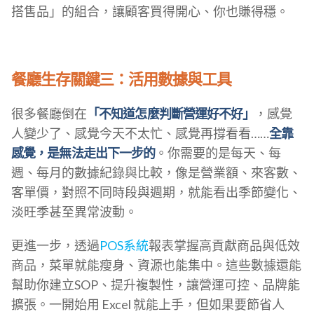
搭售品」的組合，讓顧客買得開心、你也賺得穩。
餐廳生存關鍵三：活用數據與工具
很多餐廳倒在
「不知道怎麼判斷營運好不好」
，感覺
人變少了、感覺今天不太忙、感覺再撐看看……
全靠
感覺，是無法走出下一步的
。你需要的是每天、每
週、每月的數據紀錄與比較，像是營業額、來客數、
客單價，對照不同時段與週期，就能看出季節變化、
淡旺季甚至異常波動。
更進一步，透過
POS系統
報表掌握高貢獻商品與低效
商品，菜單就能瘦身、資源也能集中。這些數據還能
幫助你建立SOP、提升複製性，讓營運可控、品牌能
擴張。一開始用 Excel 就能上手，但如果要節省人