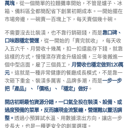
萬塊
，從一個簡單的拉麵攤車開始，不管是爐子、冰
箱、備料區全都簡配省下創業初期成本。一開始擺在
市場旁邊，一碗賣一百塊上下，每天賣個幾十碗。
不需要沒去比裝潢，也不靠行銷砸錢，而是
靠口碑、
口味跟穩定營運
，從一開始的「賣完就收」，每天收
入五六千、月營收十幾萬，扣一扣還能存下錢，就靠
這樣的方式，慢慢滾存資金升級設備，三年後搬進一
個中型店面，雇了三個員工，
月營收也穩定做到120萬
元
。這就是一種非常健康的餐廳成長模式，不是靠一
次砸下重金、裝潢多厲害、品牌多潮，而是
一步一步
把「產品」、「價格」、「穩定」做好
。
開店初期最怕資源分錯，一口氣全投在裝潢、設備、或
過度預備的菜單，反而讓現金流緊繃，營運難以靈活調
整。
透過小預算試水溫、用數據滾出方向，讓店一步
步長大，也是一種更安全的創業選擇。