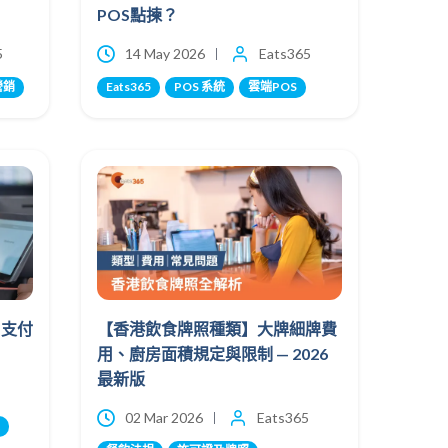
POS點揀？
5
14 May 2026
Eats365
營銷
Eats365
POS 系統
雲端POS
】支付
【香港飲食牌照種類】大牌細牌費
用、廚房面積規定與限制 — 2026
最新版
02 Mar 2026
Eats365