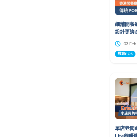
細舖開餐
設計更適
03 Feb
雲端POS
單店老闆血淚
Lite夠