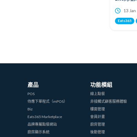
13 Jan
Eats365
產品
功能模組
POS
線上點餐
侍應下單程式（mPOS）
非接觸式顧客服務體驗
Biz
樓面管理
Eats365 Marketplace
會員計畫
品牌專屬點餐網站
廚房管理
廚房顯示系統
後勤管理