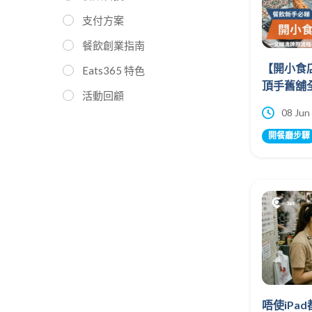
支付方案
餐飲創業指南
【開小食店
Eats365 特色
頂手舊舖全
活動回顧
08 Jun
開餐廳步驟
唔使iPad