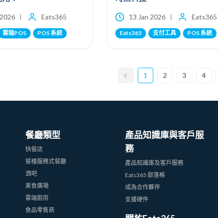
 2026
Eats365
13 Jan 2026
Eats365
雲端POS
POS 系統
Eats365
支付工具
POS 系統
1
2
3
4
餐廳類型
產品知識庫與客戶服
務
快餐店
餐檯服務式餐廳
產品知識庫及客戶服務
酒吧
Eats365 部落格
美食廣場
成為合作夥伴
雲端廚房
支援硬件
食品零售商