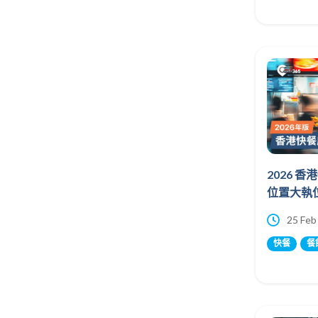
2026 
位置大執
25 Feb
快餐
餐