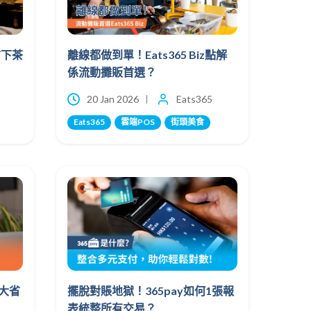
市下茶
離線都做到單！Eats365 Biz點解
係流動攤販首選？
20 Jan 2026
Eats365
Eats365
雲端POS
街頭美食
6大省
擺脫對賬地獄！365pay如何1張報
表統整所有交易？