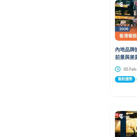
內地品牌搶
前景與差
05 Feb
餐飲趨勢