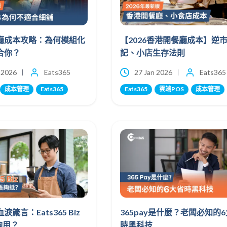
廳成本攻略：為何模組化
【2026香港開餐廳成本】逆
合你？
記、小店生存法則
 2026
Eats365
27 Jan 2026
Eats365
成本管理
Eats365
Eats365
雲端POS
成本管理
箴言：Eats365 Biz
365pay是什麼？老闆必知的
唔夠用？
時黑科技