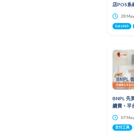
店POS
28 May
Eats365
BNPL 
續費、平
07 May
支付工具