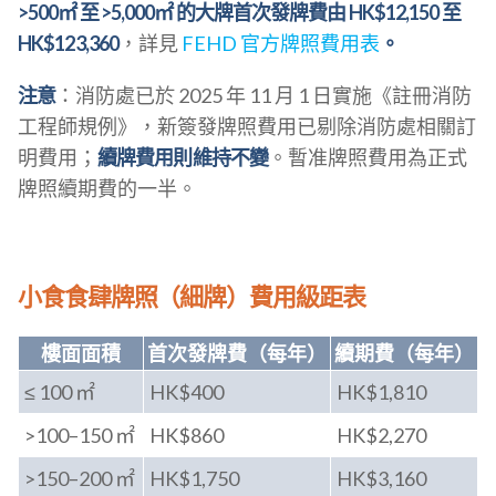
>500㎡ 至 >5,000㎡ 的大牌首次發牌費由 HK$12,150 至
HK$123,360
，詳見
FEHD 官方牌照費用表
。
注意
：消防處已於 2025 年 11 月 1 日實施《註冊消防
工程師規例》，新簽發牌照費用已剔除消防處相關訂
明費用；
續牌費用則維持不變
。暫准牌照費用為正式
牌照續期費的一半。
小食食肆牌照（細牌）費用級距表
樓面面積
首次發牌費（每年）
續期費（每年）
≤ 100 ㎡
HK$400
HK$1,810
>100–150 ㎡
HK$860
HK$2,270
>150–200 ㎡
HK$1,750
HK$3,160