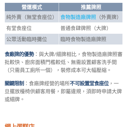
營運模式
推薦牌照
純外賣（無堂食座位）
食物製造廠牌照
（外賣牌）
有堂食座位
普通食肆牌照（大牌）
公眾活動臨時攤位
臨時食物製造廠牌照
食廠牌的優勢
：與大牌/細牌相比，食物製造廠牌照審
批較快、廚房面積門檻較低、無需設置顧客洗手間
（只需員工廁所一個），裝修成本可大幅壓縮。
關鍵限制
：食廠牌經營的場所
不可設置堂食座位
，一
旦擺放檯椅供顧客用餐，即屬違規，須即時申請大牌
或細牌。
網上蛋糕店