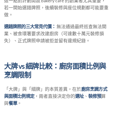
這一點對計劃開設 bakery café 的創業者尤其重要，
若一開始選錯牌照，後續裝修與座位規劃都可能要重
做。
選錯牌照的三大常見代價：
無法通過最終巡查無法開
業、被食環署要求改建廚房（可達數十萬元裝修損
失）、正式牌照申請被拒並留有違規紀錄。
大牌 vs 細牌比較：廚房面積比例與
烹調限制
「大牌」與「細牌」的本質差異，在於
廚房烹調方式
與面積比例規定
，兩者直接決定你的
選址
、
裝修預
算
與
餐單
。