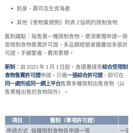
刺身、壽司及生食海產
其他《食物業規例》附表 2 指明的限制食物
舊制痛點：每售賣一種限制食物，便須單獨申請一張
受限制食物售賣許可證，多品類經營者需疊加多張許
可證，手續繁複、費用累積。
新制
：由 2025 年 1 月 1 日起，食環署接受
綜合受限制
食物售賣許可證
申請。只需
一張綜合許可證
，即可在
同一處所或同一網上平台
售賣多種限制出售食物（以
售賣機出售的食物除外）。
項目
舊制（單項許可證）
申請方式
每種限制食物各申請一張
一張