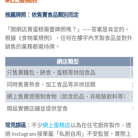
推薦牌照：依售賣食品類別而定
「開網店賣蛋糕需要牌照嗎？」——答案是肯定的。
根據《食物業規例》，任何在樓宇內烹製食品並對外
銷售的業務都需持牌。
網店類型
只售賣麵包、餅食、蛋糕等烘焙食品
烘
同時售賣熟食、加工食品等非烘焙類
烘
網上售賣受限制食物（如含奶品、非瓶裝飲料等）
+
開設實體店舖並提供堂食
視
常見誤區
：不少
網上蛋糕店
以為在住宅廚房製作、透
過 Instagram 接單屬「私廚自用」不受監管，實際上