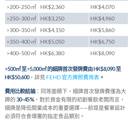
>200–250 ㎡
HK$2,360
HK$4,070
>250–300 ㎡
HK$3,250
HK$4,960
>300–350 ㎡
HK$4,150
HK$5,860
>350–400 ㎡
HK$5,050
HK$6,750
>400–500 ㎡
HK$6,380
HK$8,090
>500㎡ 至 >5,000㎡ 的細牌首次發牌費由 HK$8,090 至
HK$50,600
，詳見
FEHD 官方牌照費用表
。
費用比較結論
：同等面積下，細牌首次發牌費僅為大
牌的
30–45%
，對於資金有限的初創餐飲老闆而言，
細牌是降低開業成本的重要選擇——前提是餐單設計
必須符合食環署的指定食品類別。