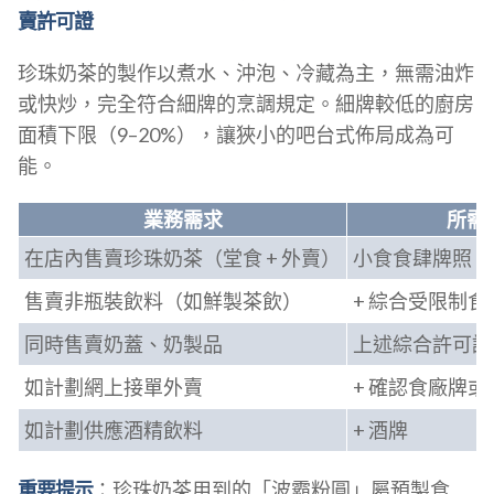
賣許可證
珍珠奶茶的製作以煮水、沖泡、冷藏為主，無需油炸
或快炒，完全符合細牌的烹調規定。細牌較低的廚房
面積下限（9–20%），讓狹小的吧台式佈局成為可
能。
業務需求
所需
在店內售賣珍珠奶茶（堂食 + 外賣）
小食食肆牌照（
售賣非瓶裝飲料（如鮮製茶飲）
+ 綜合受限制
同時售賣奶蓋、奶製品
上述綜合許可證
如計劃網上接單外賣
+ 確認食廠牌
如計劃供應酒精飲料
+ 酒牌
重要提示
：珍珠奶茶用到的「波霸粉圓」屬預製食