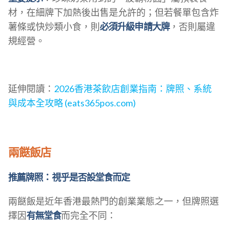
材，在細牌下加熱後出售是允許的；但若餐單包含炸
薯條或快炒類小食，則
必須升級申請大牌
，否則屬違
規經營。
延伸閱讀：
2026香港茶飲店創業指南：牌照、系統
與成本全攻略 (eats365pos.com)
兩餸飯店
推薦牌照：視乎是否設堂食而定
兩餸飯是近年香港最熱門的創業業態之一，但牌照選
擇因
有無堂食
而完全不同：