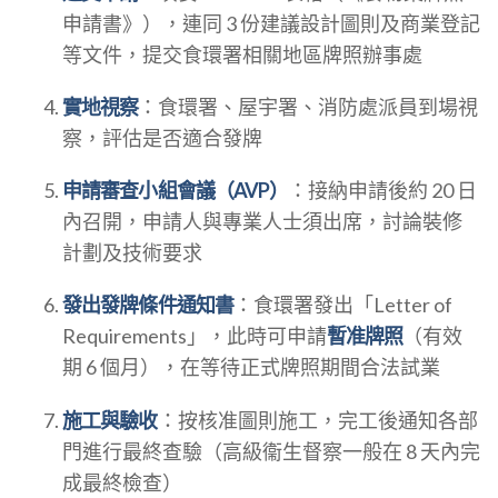
申請書》），連同 3 份建議設計圖則及商業登記
等文件，提交食環署相關地區牌照辦事處
實地視察
：食環署、屋宇署、消防處派員到場視
察，評估是否適合發牌
申請審查小組會議（AVP）
：接納申請後約 20 日
內召開，申請人與專業人士須出席，討論裝修
計劃及技術要求
發出發牌條件通知書
：食環署發出「Letter of
Requirements」，此時可申請
暫准牌照
（有效
期 6 個月），在等待正式牌照期間合法試業
施工與驗收
：按核准圖則施工，完工後通知各部
門進行最終查驗（高級衞生督察一般在 8 天內完
成最終檢查）