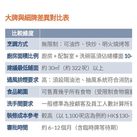
大牌與細牌差異對比表
比較維度
烹調方式
無限制：可油炸、快炒、明火燒烤等
廚房面積比例
廚房 + 配製室 + 洗碗區須佔總樓面
10–2
建議最低舖面
約 30㎡（約 322 呎）以上
通風排煙要求
高：須設隔油池、抽風系統符合消防處
食品範圍
可售賣幾乎所有食物（受限制食物需額
洗手間要求
一般標準為按顧客及員工人數計算所需
裝修成本參考
較高（以 1,100 呎店為例約 HK$130–14
審批時間
約 6–12 個月（含臨時牌等待期）