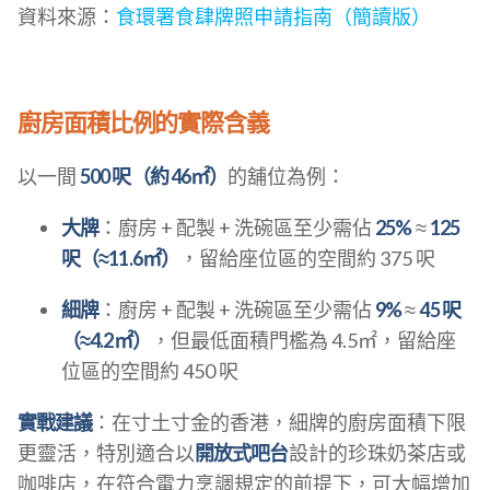
資料來源：
食環署食肆牌照申請指南（簡讀版）
廚房面積比例的實際含義
以一間
500 呎（約 46㎡）
的舖位為例：
大牌
：廚房 + 配製 + 洗碗區至少需佔
25%
≈
125
呎（≈11.6㎡）
，留給座位區的空間約 375 呎
細牌
：廚房 + 配製 + 洗碗區至少需佔
9%
≈
45 呎
（≈4.2㎡）
，但最低面積門檻為 4.5㎡，留給座
位區的空間約 450 呎
實戰建議
：在寸土寸金的香港，細牌的廚房面積下限
更靈活，特別適合以
開放式吧台
設計的珍珠奶茶店或
咖啡店，在符合電力烹調規定的前提下，可大幅增加