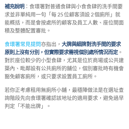
補充說明
：食環署對普通食肆與小食食肆的洗手間要
求並非單純用一句「每 25 位顧客須設 2 個廁所」就
能概括，而是會按處所的顧客及員工人數、座位間面
積及整體配置審批。
食環署常見提問
亦指出，
大牌與細牌對洗手間的要求
原則上沒有分別，但實際要求需視個別處所情況而定
。
對於座位較少的小型食肆，尤其是位於商場或公共建
築內、毗鄰設有公共廁所的舖位，個別審批時有機會
豁免顧客廁所，或只要求設置員工廁所。
若你正考慮租用無廁所小舖，最穩陣做法是在選址查
詢階段先向食環署確認該地址的適用要求，避免過早
判定「不能出牌」。