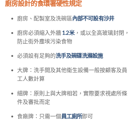
廚房設計的食環署硬性規定
廚房、配製室及洗碗區
內部不可設有沙井
廚房必須縮入外牆
1.2 米
，或以全高玻璃封閉，
防止街外塵埃污染食物
必須設有足夠的
洗手及碗碟洗滌設施
大牌：洗手間及其他衞生設備一般按顧客及員
工人數計算
細牌：原則上與大牌相若，實際要求視處所條
件及審批而定
食廠牌：只需一個
員工廁所
即可