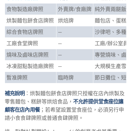
食物製造廠牌照
外賣牌/食廠牌
純外賣兩餸飯
烘製麵包餅食店牌照
烘焙牌
麵包店、蛋糕
綜合食物店牌照
—
沙律吧、多種
工廠食堂牌照
—
工廠/辦公室員
燒味及鹵味店牌照
—
專營燒味、鹵
冰凍甜點製造廠牌照
—
大規模生產雪
暫准牌照
臨時牌
節日攤位、短
補充說明
：烘製麵包餅食店牌照只授權在店內烘製及
零售麵包、糕餅等烘焙食品，
不允許提供堂食座位讓
顧客在店內用餐
；若希望設置堂食座位，必須另行申
請小食食肆牌照或普通食肆牌照。