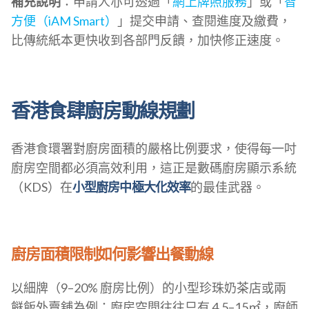
補充說明
：申請人亦可透過「
網上牌照服務
」或「
智
方便（iAM Smart）
」提交申請、查閱進度及繳費，
比傳統紙本更快收到各部門反饋，加快修正速度。
香港食肆廚房動線規劃
香港食環署對廚房面積的嚴格比例要求，使得每一吋
廚房空間都必須高效利用，這正是數碼廚房顯示系統
（KDS）在
小型廚房中極大化效率
的最佳武器。
廚房面積限制如何影響出餐動線
以細牌（9–20% 廚房比例）的小型珍珠奶茶店或兩
餸飯外賣舖為例：廚房空間往往只有 4.5–15㎡，廚師