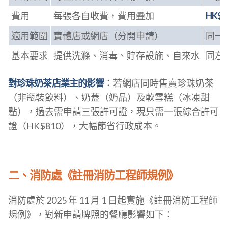
費用
每張各自收費，費用疊加
HK$
適用範圍
實體店或網店（分開申請）
同一
基本要求
提供洗滌、消毒、貯存設施、自來水
同左
對珍珠奶茶店業主的影響
：若網店同時售賣珍珠奶茶
（非瓶裝飲料）、奶蓋（奶品）及軟雪糕（冰凍甜
點），過去需申請三張許可證，現只需一張綜合許可
證（HK$810），大幅節省行政成本。
二、消防處《註冊消防工程師規例》
消防處於 2025 年 11 月 1 日起實施《註冊消防工程師
規例》，對新申請牌照的餐廳影響如下：