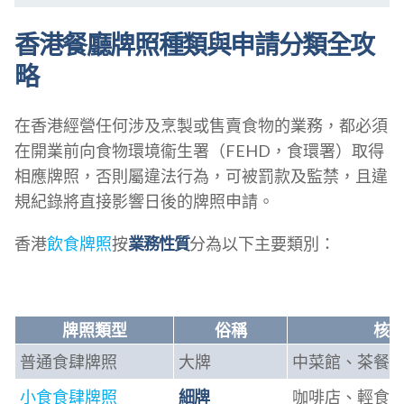
香港餐廳牌照種類與申請分類全攻
略
在香港經營任何涉及烹製或售賣食物的業務，都必須
在開業前向食物環境衞生署（FEHD，食環署）取得
相應牌照，否則屬違法行為，可被罰款及監禁，且違
規紀錄將直接影響日後的牌照申請。
香港
飲食牌照
按
業務性質
分為以下主要類別：
牌照類型
俗稱
核
普通食肆牌照
大牌
中菜館、茶餐
小食食肆牌照
細牌
咖啡店、輕食