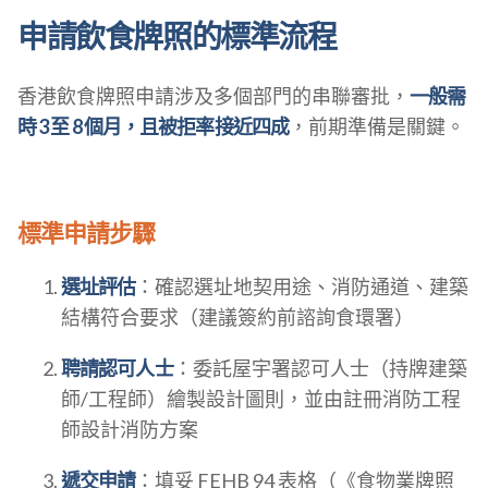
申請飲食牌照的標準流程
香港飲食牌照申請涉及多個部門的串聯審批，
一般需
時 3 至 8 個月，且被拒率接近四成
，前期準備是關鍵。
標準申請步驟
選址評估
：確認選址地契用途、消防通道、建築
結構符合要求（建議簽約前諮詢食環署）
聘請認可人士
：委託屋宇署認可人士（持牌建築
師/工程師）繪製設計圖則，並由註冊消防工程
師設計消防方案
遞交申請
：填妥 FEHB 94 表格（《食物業牌照