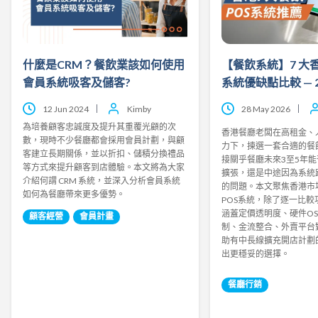
什麼是CRM？餐飲業該如何使用
【餐飲系統】7 大
會員系統吸客及儲客?
系統優缺點比較 — 
12 Jun 2024
Kimby
28 May 2026
為培養顧客忠誠度及提升其重覆光顧的次
香港餐廳老闆在高租金、
數，現時不少餐廳都會採用會員計劃，與顧
力下，揀選一套合適的餐
客建立長期關係，並以折扣、儲積分換禮品
接關乎餐廳未來3至5年
等方式來提升顧客到店體驗。本文將為大家
擴張，還是中途因為系統
介紹何謂 CRM 系統，並深入分析會員系統
的問題。本文聚焦香港市
如何為餐廳帶來更多優勢。
POS系統，除了逐一比
涵蓋定價透明度、硬件O
顧客經營
會員計畫
制、金流整合、外賣平台
助有中長線擴充開店計劃
出更穩妥的選擇。
餐廳行銷