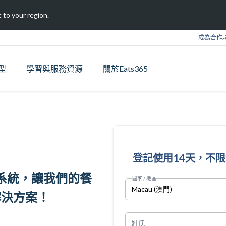
 to your region.
成為合作
型
學習與服務資源
關於Eats365
登記使用14天，不
OS 系統，讓我們的餐
國家 / 地區
Macau (澳門)
解決方案！
姓氏