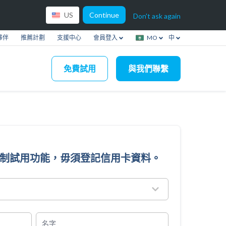
Continue
US
Don't ask again
夥伴
推薦計劃
支援中心
會員登入
MO
中
免費試用
與我們聯繫
限制試用功能，毋須登記信用卡資料。
名字