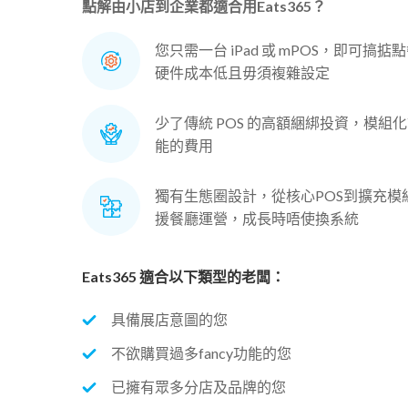
點解由小店到企業都適合用Eats365？
您只需一台 iPad 或 mPOS，即可
硬件成本低且毋須複雜設定
少了傳統 POS 的高額綑綁投資，模組
能的費用
獨有生態圈設計，從核心POS到擴充模
援餐廳運營，成長時唔使換系統
Eats365 適合以下類型的老闆：
具備展店意圖的您
不欲購買過多fancy功能的您
已擁有眾多分店及品牌的您