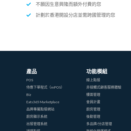
不願因生意興隆而額外付費的您
計劃於香港開設分店並需跨國管理的您
產品
功能模組
POS
線上點餐
侍應下單程式（mPOS）
非接觸式顧客服務體驗
Biz
樓面管理
Eats365 Marketplace
會員計畫
品牌專屬點餐網站
廚房管理
廚房顯示系統
後勤管理
出餐管理系統
多品牌/分店管理