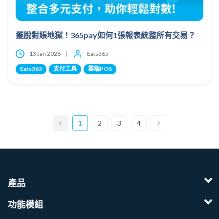
擺脫對賬地獄！365pay如何1張報表統整所有交易？
13 Jan 2026
Eats365
Eats365
支付工具
雲端POS
1
2
3
4
產品
功能模組