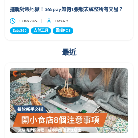
擺脫對賬地獄！365pay如何1張報表統整所有交易？
13 Jan 2026
Eats365
Eats365
支付工具
雲端POS
最近