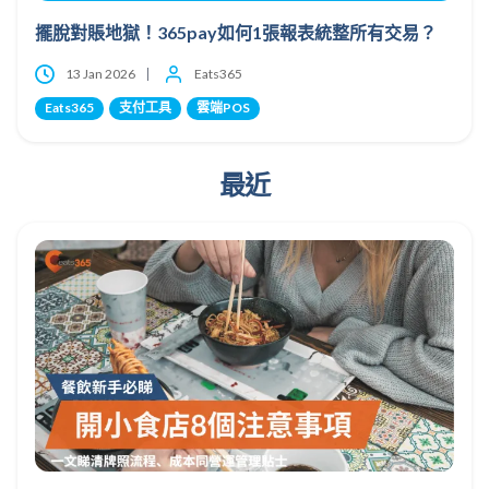
擺脫對賬地獄！365pay如何1張報表統整所有交易？
13 Jan 2026
Eats365
Eats365
支付工具
雲端POS
最近