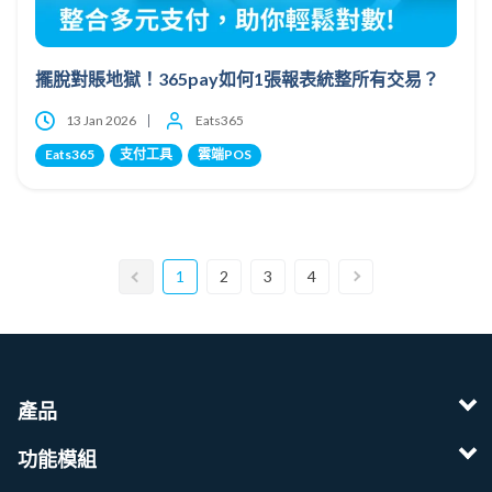
擺脫對賬地獄！365pay如何1張報表統整所有交易？
13 Jan 2026
Eats365
Eats365
支付工具
雲端POS
1
2
3
4
產品
功能模組