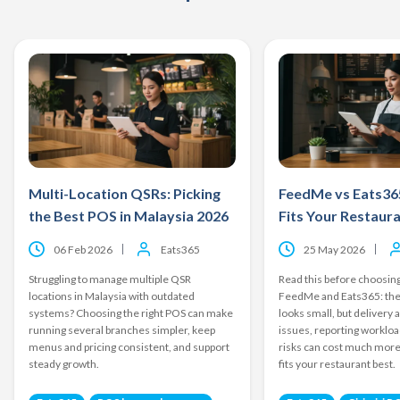
Multi-Location QSRs: Picking
FeedMe vs Eats36
the Best POS in Malaysia 2026
Fits Your Restaur
06 Feb 2026
Eats365
25 May 2026
Struggling to manage multiple QSR
Read this before choosin
locations in Malaysia with outdated
FeedMe and Eats365: the
systems? Choosing the right POS can make
looks small, but deliver
running several branches simpler, keep
issues, reporting workloa
menus and pricing consistent, and support
risks can cost much more
steady growth.
fits your restaurant best.