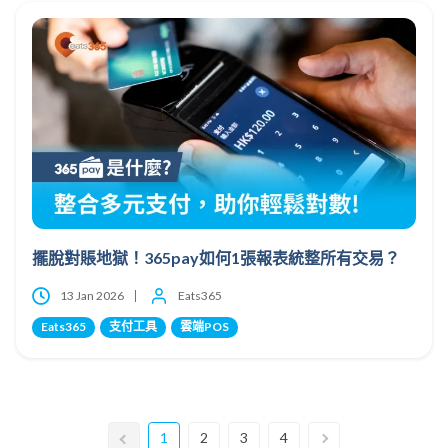
擺脫對賬地獄！365pay如何1張報表統整所有交易？
13 Jan 2026
Eats365
Eats365
支付工具
雲端POS
1
2
3
4