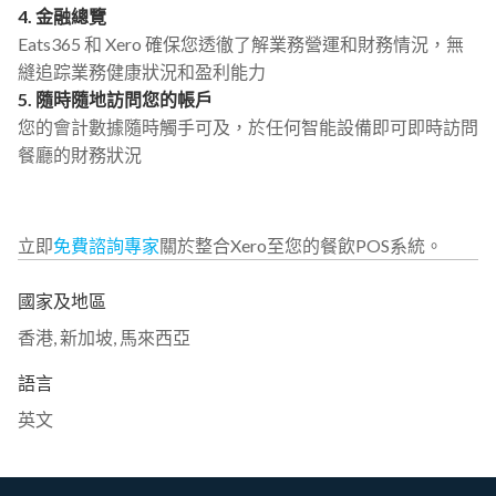
4. 金融總覽
Eats365 和 Xero 確保您透徹了解業務營運和財務情況，無
縫追踪業務健康狀況和盈利能力
5. 隨時隨地訪問您的帳戶
您的會計數據隨時觸手可及，於任何智能設備即可即時訪問
餐廳的財務狀況
立即
免費諮詢專家
關於整合Xero至您的餐飲POS系統。
國家及地區
香港
,
新加坡
,
馬來西亞
語言
英文