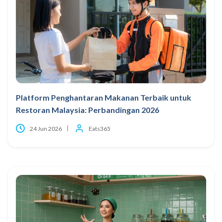
Platform Penghantaran Makanan Terbaik untuk
Restoran Malaysia: Perbandingan 2026
24 Jun 2026
Eats365