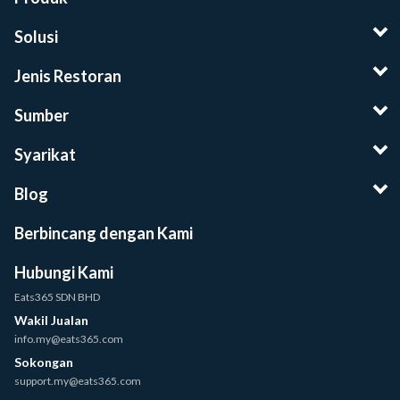
Solusi
Jenis Restoran
Sumber
Syarikat
Blog
Berbincang dengan Kami
Hubungi Kami
Eats365 SDN BHD
Wakil Jualan
info.my@eats365.com
Sokongan
support.my@eats365.com