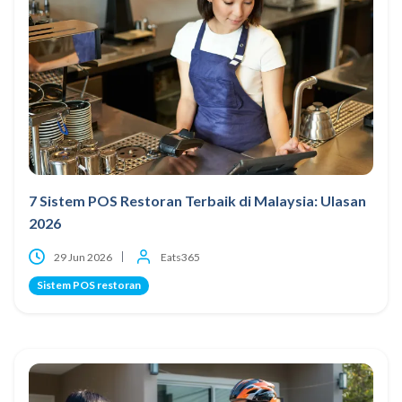
7 Sistem POS Restoran Terbaik di Malaysia: Ulasan
2026
29 Jun 2026
Eats365
Sistem POS restoran