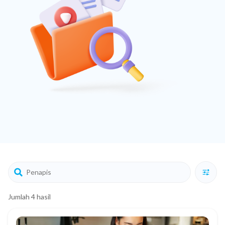
Jumlah 4 hasil