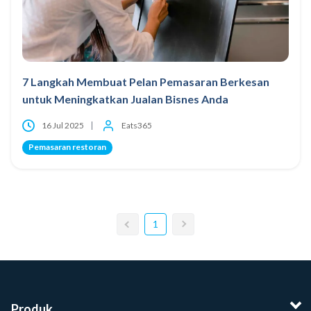
7 Langkah Membuat Pelan Pemasaran Berkesan
untuk Meningkatkan Jualan Bisnes Anda
16 Jul 2025
Eats365
Pemasaran restoran
1
Produk