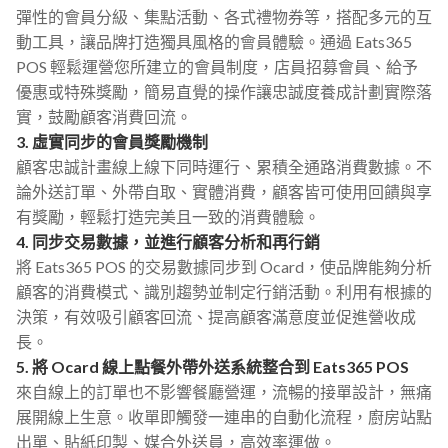
彈性的會員分級、集點活動、各式禮物券等，搭配多元的互
動工具，讓品牌打造獨具風格的會員體驗。通過 Eats365
POS 輕鬆運營您所建立的會員制度，店員招募會員、給予
優惠或特殊獎勵，簡易直覺的操作讓忠誠度養成計劃實際落
實，鼓勵顧客消費回流。
3. 虛實同步的會員獎勵機制
顧客忠誠計畫線上線下同時運行、累積全通路消費數據。不
論外送訂單、外帶自取、實體消費，顧客皆可使用回饋與享
有獎勵，輕鬆打造完美且一致的消費體驗。
4. 同步交易數據，並進行顧客分析和再行銷
將 Eats365 POS 的交易數據同步到 Ocard，使品牌能夠分析
顧客的消費模式、識別趨勢並制定行銷活動。利用有根據的
決策，有效吸引顧客回流、提高顧客滿意度並促進營收成
長。
5. 將 Ocard 線上點餐外帶外送系統整合到 Eats365 POS
來自線上的訂單也不影響餐廳營運，流暢的接單設計，無痛
展開線上生意。收單即觸發一連串的自動化流程，廚房站點
出單、貼紙印製、媒合外送員，高效率運做。