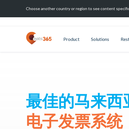
Choose another country or region to see content specific
Product
Solutions
Res
最佳的马来西
电子发票系统