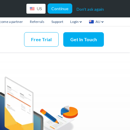
Continue
US
Don't ask again
come a partner
Referrals
Support
Login
AU
Free Trial
Get In Touch