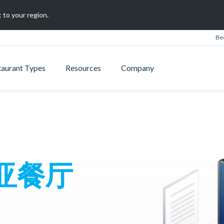
 to your region.
Be
taurant Types
Resources
Company
亚餐厅