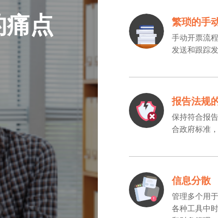
的痛点
繁琐的手
手动开票流
发送和跟踪
报告法规
保持符合报
合政府标准
信息分散
管理多个用
各种工具中