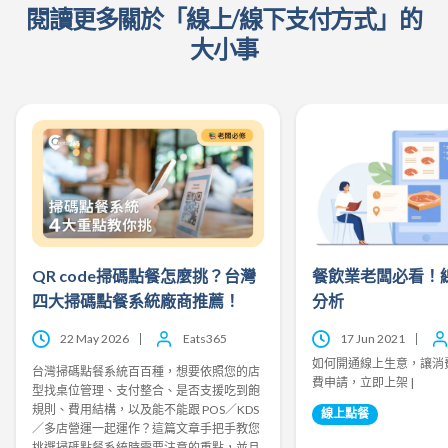
閱讀更多關於「線上/線下支付方式」的
大小事
QR code掃碼點餐怎麼挑？台灣
餐飲業老闆必看！
四大掃碼點餐系統廠商推薦！
分析
22 May 2026
Eats365
17 Jun 2021
如何開通線上生意，讓消費
台灣掃碼點餐系統百百種，想要依照您的店
費申請，立即上架 |
型找桌位管理、支付整合、是否支援吃到飽
規則、費用結構，以及能不能跟 POS／KDS
線上點餐
／多店營運一起運作？這篇文章手把手教您
挑選掃碼點餐系統時需要注意的重點，並且